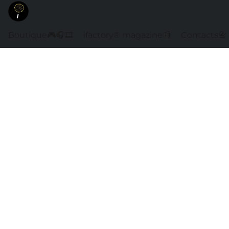
Boutique🎮🎧🎞️
ifactory® magazine📰
Contacts📇