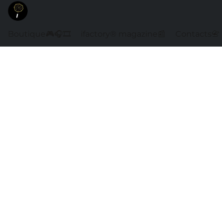
Boutique🎮🎧🎞️
ifactory® magazine📰
Contacts📇